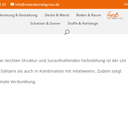
Im
5 33
info@malerbetriebgross.de
Beratung & Gestaltung
Decke & Wand
Boden & Raum
Schatten & Sonne
Stoffe & Vorhänge
iner leichten Struktur und zurückhaltenden Farbstellung ist der Uni
s Solitaire als auch in Kombination mit Inbetweens. Zudem sorgt
imale Verdunklung.