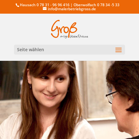
Hausach 0 78 31 - 96 96 416 | Oberwolfach 0 78 34 -5 33
info@malerbetriebgross.de
Seite wählen