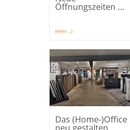
Öffnungszeiten …
(mehr …)
Das (Home-)Office
neu gestalten