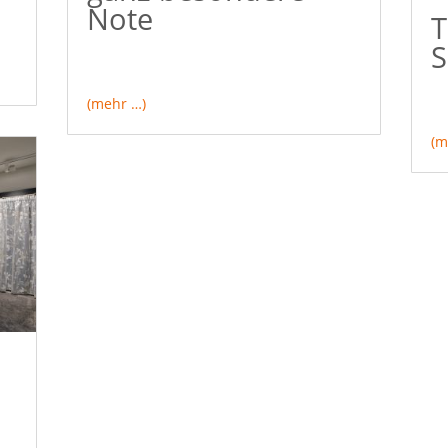
Note
T
S
(mehr …)
(m