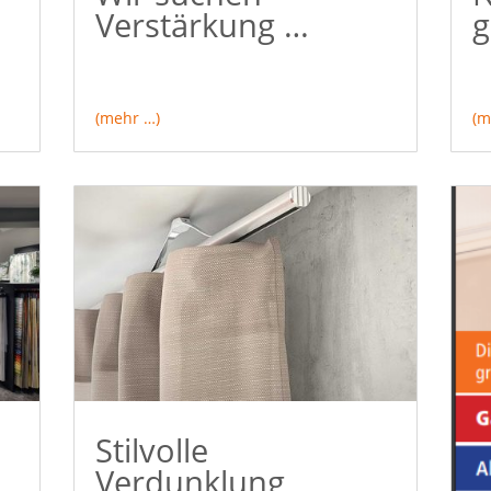
Verstärkung …
g
(mehr …)
(m
Stilvolle
Verdunklung