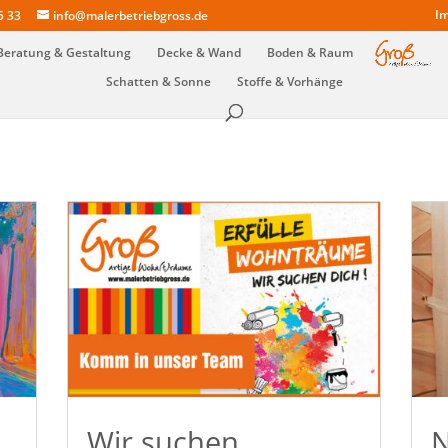
Im
5 33
info@malerbetriebgross.de
Beratung & Gestaltung
Decke & Wand
Boden & Raum
Schatten & Sonne
Stoffe & Vorhänge
Wir suchen
N